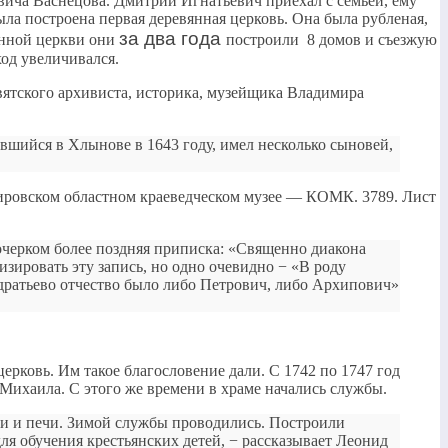
вича Васнецова. Дмитрий Игнатьевич приехал с семьёй, ему
ыла построена первая деревянная церковь. Она была рубленая,
за два года
янной церкви они
построили 8 домов и съезжую
ход увеличивался.
вятского архивиста, историка, музейщика Владимира
шийся в Хлынове в 1643 году, имел несколько сыновей,
ировском областном краеведческом музее — КОМК. 3789. Лист
очерком более поздняя приписка: «Священно диакона
ировать эту запись, но одно очевидно − «В роду
дратьево отчество было либо Петрович, либо Архипович»
рковь. Им такое благословение дали. С 1742 по 1747 год
Михаила. С этого же времени в храме начались службы.
ари и печи. Зимой службы проводились. Построили
ля обучения крестьянских детей, − рассказывает Леонид