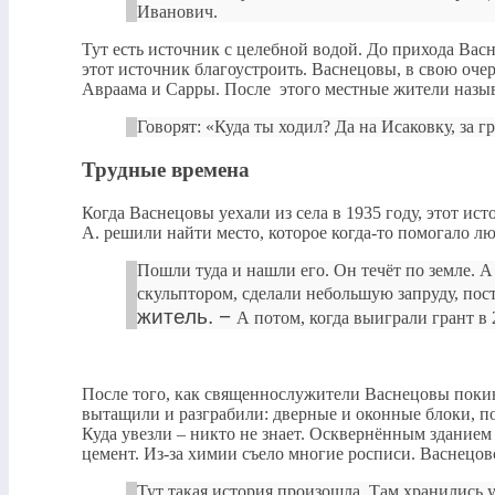
Иванович.
Тут есть источник с целебной водой. До прихода Ва
этот источник благоустроить. Васнецовы, в свою оче
Авраама и Сарры. После этого местные жители назыв
Говорят: «Куда ты ходил? Да на Исаковку, за г
Трудные времена
Когда Васнецовы уехали из села в 1935 году, этот ис
А. решили найти место, которое когда-то помогало лю
Пошли туда и нашли его. Он течёт по земле. А
скульптором, сделали небольшую запруду, пос
житель. −
А потом, когда выиграли грант в 
После того, как священнослужители Васнецовы покин
вытащили и разграбили: дверные и оконные блоки, по
Куда увезли – никто не знает. Осквернённым зданием
цемент. Из-за химии съело многие росписи. Васнецов
Тут такая история произошла. Там хранились 