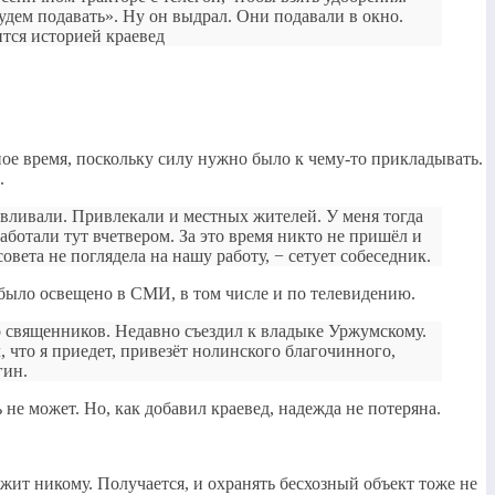
будем подавать». Ну он выдрал. Они подавали в окно.
ится историей краевед
ное время, поскольку силу нужно было к чему-то прикладывать.
.
анавливали. Привлекали и местных жителей. У меня тогда
работали тут вчетвером. За это время никто не пришёл и
вета не поглядела на нашу работу, − сетует собеседник.
 было освещено в СМИ, в том числе и по телевидению.
ко священников. Недавно съездил к владыке Уржумскому.
 что я приедет, привезёт нолинского благочинного,
гин.
е может. Но, как добавил краевед, надежда не потеряна.
ит никому. Получается, и охранять бесхозный объект тоже не