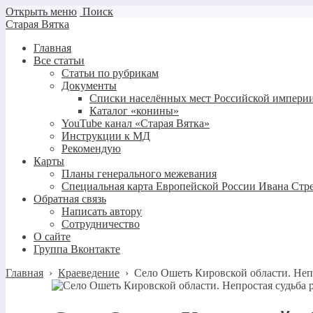
Открыть меню
Поиск
Старая Вятка
Главная
Все статьи
Статьи по рубрикам
Документы
Списки населённых мест Российской империи
Каталог «конины»
YouTube канал «Старая Вятка»
Инструкции к МД
Рекомендую
Карты
Планы генерального межевания
Специальная карта Европейской России Ивана Стр
Обратная связь
Написать автору
Сотрудничество
О сайте
Группа Вконтакте
Главная
›
Краеведение
›
Село Ошеть Кировской области. Неп