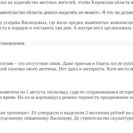
она на ходатайство местных жителей, чтобы Кировская область 
авительство области деньги выделять не может». Я что ли долже
у усадьбы Васнецовых, где жили предки знаменитых живописце
то в порядок и поставить там дом. А внутри него организовать
становления.
телям − это отсутствие связи. Даже приехав в Ошеть после публ
ной палочки около антенны. Нет здесь и интернета. Хотя место 
 намечена на 1 августа, поскольку, судя по сохранившимся исто
о время. Но из-за коронавруса решено перенести празднование 
кие тропинки». Её утвердили и выделили 2 миллиона рублей на 
отдельному священнику Васнецову. До строительства скульпту