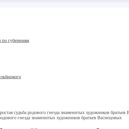
 по губерниям
ельбицкого
ростая судьба родового гнезда знаменитых художников братьев