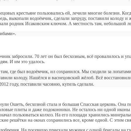
снецовых крестьяне пользовались ей, лечили многие болезни. К
редь, выкопали водоёмчик, сделали запруду, поставили колоду и
али родник Исаковским ключом. А местность там, небольшой лес
рибами».
точник забросили. 70 лет он был бесхозным, всё провалилось и 
дям. И им это удалось.
 там, где был водоёмчик, ил сохранился. Мы сходили за лопатами
тавили колоду. Нашёлся и васнецовский жёлоб. Всё восстановил
2012 году, поставили часовню, купель сделали.
ули Ошеть, бесхозной стала и большая Спасская церковь. Она п
ловые плиты и даже подоконники. Не осталось ни одной иконы н
 начал пользоваться колхоз. На его площади хранились минераль
ские решётки на окнах сохранились все, кроме одной. С этим свя
удобрения. На посевную приехали мужики с одной бригады на гус