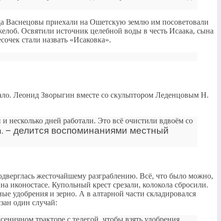
огда Васнецовы приехали на Ошетскую землю им посоветовали
 желоб. Освятили источник целебной воды в честь Исаака, сына
очек стали назвать «Исаковка».
упало. Леонид Зворыгин вместе со скульптором Леденцовым Н.
 и несколько дней работали. Это всё очистили вдвоём со
− делится воспоминаниями местный
и.
одверглась жесточайшему разграблению. Всё, что было можно,
а иконостасе. Купольный крест срезали, колокола сбросили.
ные удобрения и зерно. А в алтарной части складировался
зан один случай:
еничном тракторе с телегой, чтобы взять удобрения.