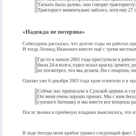
Таскать было далеко, они говорят трактористу
Тракторист моментально заболел, хотя ему 27 
«Надежда не потеряна»
Собеседник рассказал, что долгие годы он работал пр
И тогда Леонид Иванович вместе ещё с тремя местн
Где-то в начале 2001 года приступили к работ
была 24-я волга, ездил искал краску, цемент, 
не посмотрел, что мы делаем. Ни с епархии, н
Однако уже 6 декабря 2003 года храм освятили и в х
Сейчас нас приписали к Сунской церкви и слу
Он меня очень хорошо принял. Мы с ним беседо
сунского батюшку и мы вместе все вопросы ра
После звонка в приёмную владыки выяснилось, что из
В ходе беседы меня крайне удивил следующий факт. С