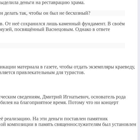
выделила деньги на реставрацию храма.
н делать так, чтобы он был не бесхозный?
в. От неё сохранился лишь каменный фундамент. В своём
 музей, посвящённый Васнецовым. Однако в ответе
икации материала в газете, чтобы отдать экземпляры краеведу,
является привлекательным для туристов.
рическим сведениям, Дмитрий Игнатьевич, основатель рода
юбилея на благоприятное время. Потому что ни концерт
её реализацию. На эти деньги поставлен памятник
рной композиции в память священнослужителям был установлен