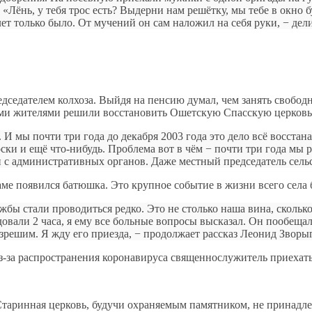
: «Лёнь, у тебя трос есть? Выдерни нам решётку, мы тебе в окно 
лет только было. От мучений он сам наложил на себя руки, − дел
едседателем колхоза. Выйдя на пенсию думал, чем занять свобод
ыми жителями решили восстановить Ошетскую Спасскую церковь
е. И мы почти три года до декабря 2003 года это дело всё восст
доски и ещё что-нибудь. Проблема вот в чём − почти три года мы 
и с административных органов. Даже местный председатель сельсо
раме появился батюшка. Это крупное событие в жизни всего села
жбы стали проводиться редко. Это не столько наша вина, сколь
вали 2 часа, я ему все больные вопросы высказал. Он пообещал,
зрешим. Я жду его приезда, − продолжает рассказ Леонид Зворы
-за распространения коронавируса священнослужитель приехать н
таринная церковь, будучи охраняемым памятником, не принадлеж