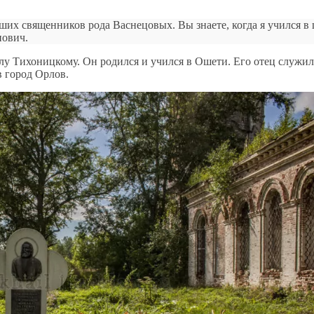
йших священников рода Васнецовых. Вы знаете, когда я учился 
нович.
лу Тихоницкому. Он родился и учился в Ошети. Его отец служи
в город Орлов.