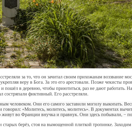
стреляли за то, что он зачитал своим прихожанам воззвание мо
укрепляя веру в Бога. За это его арестовали. Позже чекисты пр
 и пошёл в деревню, чтобы приютиться, раз не дают работать. Н
ал состряпали фиктивный. Его расстреляли.
ным человеком. Они его самого заставили могилу выкопать. Весь
и говорил: «Молитесь, молитесь, молитесь». В документах вычита
пор живут во Франции внучка и правнук. Они здесь побывали, − 
ни старых берёз, стоя на вымощенной плиткой тропинке. Заходим