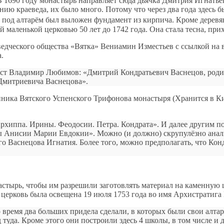
В 1690 году монастырь направляет сюда дьячка Дмитрия Игнатье
ию краеведа, их было много. Потому что через два года здесь б
ко под алтарём был выложен фундамент из кирпича. Кроме дерев
й маленькой церковью 50 лет до 1742 года. Она стала тесна, при
ведческого общества «Вятка» Вениамин Изместьев с ссылкой на 
.
ист Владимир Любимов: «Дмитрий Кондратьевич Васнецов, родив
Дмитриевича Васнецова».
ика Вятского Успенского Трифонова монастыря (Хранится в К
рхиппа. Ирины. Феодосии. Петра. Кондрата». И далее другим п
Анисии Марии Евдокии». Можно (и должно) скрупулёзно анализ
о Васнецова Игнатия. Более того, можно предполагать, что Кон
тырь, чтобы им разрешили заготовлять материал на каменную це
церковь была освещена 19 июля 1753 года во имя Архистратига 
 время два больших придела сделали, в которых были свои алт
уда. Кроме этого они построили здесь 4 школы, в том числе и д