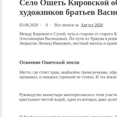
Село Ошеть Кировской об
художников братьев Вас
03.08.2020
·
0 ·
Все записи за
Август 2020
Между Кировом и Суной, чуть в стороне от старого 
Аполлинария Васнецовых. По пути из Уржума я решил 
Зворыгин Леонид Иванович, местный житель и краевед
Освоение Ошетской земли
Место, где стоит храм, окаймлёно тремя речками, обра
проживал, и никаких строений не стояло. И эта зем
Руководство монастыря заинтересовалось этим участк
кристально чистой водой, один из которых даже целе