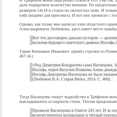
И Трифонов монастырь решил освоить этот участок. 
дали порядочное количество монахов. По предположен
размером 14х18 и стояла на смолистых пнях. И толь
избу (видимо для приезжих). И вот они прожили с это
Однако, как позже мне написал член областного крае
Александровича Любимова, здесь имеет место ошибка
Вот что достоверно доказал историк — архив
включая будущего ошетского дьякона Иосифа 
Также Вениамин Иванович привёл строчки из Помянн
467 об.)
«Род Димитрия Кондратева сына Васнецова. А
Иосифа, иерея Василия Иоакима Анны дважды 
Иосифа Дмитриева Васнецова не было никаког
(Любимов В.А. Старая Вятка. 2014. С. 460).
Тогда Васнецовы пишут ходатайство в Трифонов монас
выкладывались из кирпича стены. Тёплая придельная 
Прожили Васнецовы в Ошети 245 лет. И за это
величественную колокольню и тёплый переход т