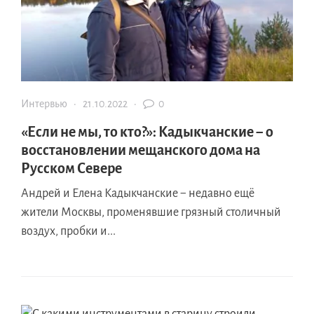
Интервью
·
21.10.2022
·
0
«Если не мы, то кто?»: Кадыкчанские − о
восстановлении мещанского дома на
Русском Севере
Андрей и Елена Кадыкчанские − недавно ещё
жители Москвы, променявшие грязный столичный
воздух, пробки и...