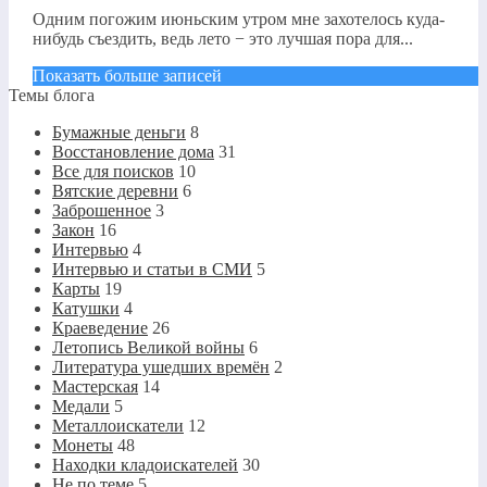
Одним погожим июньским утром мне захотелось куда-
нибудь съездить, ведь лето − это лучшая пора для...
Показать больше записей
Темы блога
Бумажные деньги
8
Восстановление дома
31
Все для поисков
10
Вятские деревни
6
Заброшенное
3
Закон
16
Интервью
4
Интервью и статьи в СМИ
5
Карты
19
Катушки
4
Краеведение
26
Летопись Великой войны
6
Литература ушедших времён
2
Мастерская
14
Медали
5
Металлоискатели
12
Монеты
48
Находки кладоискателей
30
Не по теме
5