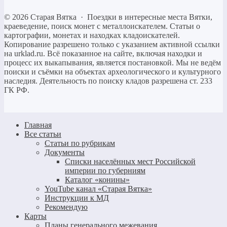
©
2026
Старая Вятка
·
Поездки в интересные места Вятки,
краеведение, поиск монет с металлоискателем. Статьи о
картографии, монетах и находках кладоискателей.
Копирование разрешено только c указанием активной ссылки
на urklad.ru. Всё показанное на сайте, включая находки и
процесс их выкапывания, является постановкой. Мы не ведём
поиски и съёмки на объектах археологического и культурного
наследия. Деятельность по поиску кладов разрешена ст. 233
ГК РФ.
Главная
Все статьи
Статьи по рубрикам
Документы
Списки населённых мест Российской
империи по губерниям
Каталог «конины»
YouTube канал «Старая Вятка»
Инструкции к МД
Рекомендую
Карты
Планы генерального межевания