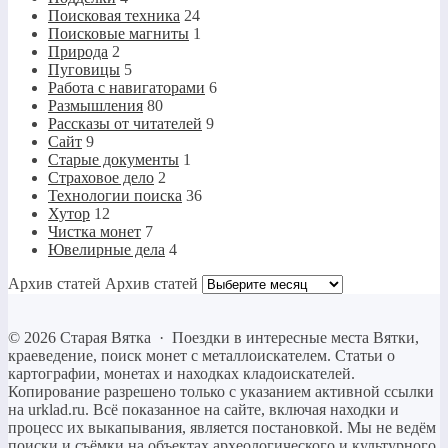
Поисковая техника
24
Поисковые магниты
1
Природа
2
Пуговицы
5
Работа с навигаторами
6
Размышления
80
Рассказы от читателей
9
Сайт
9
Старые документы
1
Страховое дело
2
Технологии поиска
36
Хутор
12
Чистка монет
7
Ювелирные дела
4
Архив статей
Архив статей
©
2026
Старая Вятка
·
Поездки в интересные места Вятки,
краеведение, поиск монет с металлоискателем. Статьи о
картографии, монетах и находках кладоискателей.
Копирование разрешено только c указанием активной ссылки
на urklad.ru. Всё показанное на сайте, включая находки и
процесс их выкапывания, является постановкой. Мы не ведём
поиски и съёмки на объектах археологического и культурного