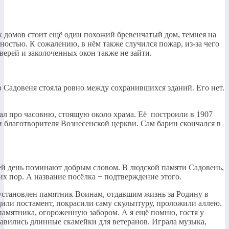
 домов стоит ещё один похожий бревенчатый дом, темнея на
ностью. К сожалению, в нём также случился пожар, из-за чего
верей и заколоченных окон также не зайти.
в Садовеня стояла ровно между сохранившихся зданий. Его нет.
ал про часовню, стоящую около храма. Её построили в 1907
и благотворителя Вознесенской церкви. Сам барин скончался в
 сей день поминают добрым словом. В людской памяти Садовень,
их пор. А название посёлка − подтверждение этого.
 установлен памятник Воинам, отдавшим жизнь за Родину в
дили постамент, покрасили саму скульптуру, проложили аллею.
памятника, огороженную забором. А я ещё помню, гостя у
авились длинные скамейки для ветеранов. Играла музыка,