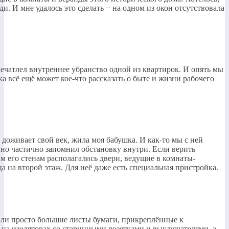
ди. И мне удалось это сделать − на одном из окон отсутствовала
печатлел внутреннее убранство одной из квартирок. И опять мы
а всё ещё может кое-что рассказать о быте и жизни рабочего
 доживает свой век, жила моя бабушка. И как-то мы с ней
, но частично запомнил обстановку внутри. Если верить
 его стенам располагались двери, ведущие в комнаты-
а на второй этаж. Для неё даже есть специальная пристройка.
 ли просто большие листы бумаги, прикреплённые к
на изоляторах со старинными розетками и выключателями, а