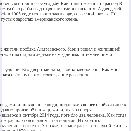
овень выстроил себе усадьбу. Как пишет местный краевед В.
мом был разбит сад с цветниками и фонтаном. А для детей
бой в 1905 году построил здание двухклассной школы. Её
густых зарослях американского клёна.
ые жители посёлка Андреевского, барин решал и жилищный
менно этим старым деревянным зданиям, потемневшим от
Трудовой. Его двери закрыты, а окна заколочены. Как мне
яся съёмками, это ветхое здание расселили.
дорогу, жили порядочные люди, поддерживающее своё жилище в
к давно произошёл пожар, жили, мягко говоря,
вшегося в октябре 2014 года, погибло два человека. Как тогда
ара располагался рядом с погибшими. Из-за этого
 курение в постели. А позже, как мне рассказал другой житель
роили в 1870-х годах.