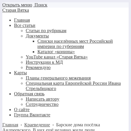
Открыть меню
Поиск
Старая Вятка
Главная
Все статьи
Статьи по рубрикам
Документы
Списки населённых мест Российской
империи по губерниям
Каталог «конины»
YouTube канал «Старая Вятка»
Инструкции к МД
Рекомендую
Карты
Планы генерального межевания
Специальная карта Европейской России Ивана
Стрельбицкого
Обратная связь
Написать автору
Сотрудничество
О сайте
Группа Вконтакте
Главная
›
Краеведение
›
Барские дома посёлка
Андреевского. В них ещё недавно жили люди