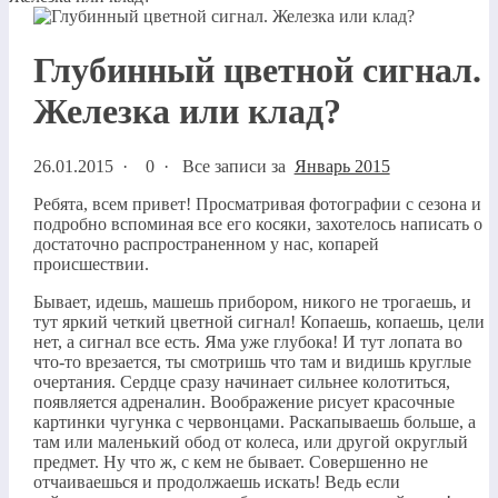
Глубинный цветной сигнал.
Железка или клад?
26.01.2015
·
0 ·
Все записи за
Январь 2015
Ребята, всем привет! Просматривая фотографии с сезона и
подробно вспоминая все его косяки, захотелось написать о
достаточно распространенном у нас, копарей
происшествии.
Бывает, идешь, машешь прибором, никого не трогаешь, и
тут яркий четкий цветной сигнал! Копаешь, копаешь, цели
нет, а сигнал все есть. Яма уже глубока! И тут лопата во
что-то врезается, ты смотришь что там и видишь круглые
очертания. Сердце сразу начинает сильнее колотиться,
появляется адреналин. Воображение рисует красочные
картинки чугунка с червонцами. Раскапываешь больше, а
там или маленький обод от колеса, или другой округлый
предмет. Ну что ж, с кем не бывает. Совершенно не
отчаиваешься и продолжаешь искать! Ведь если