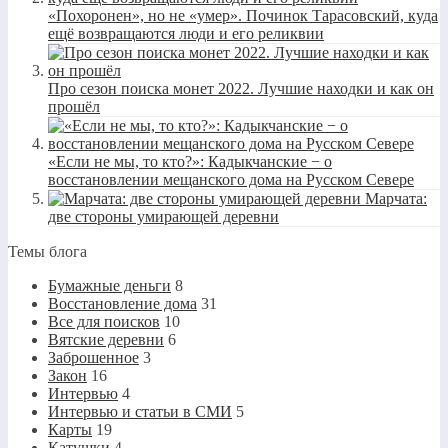
«Похоронен», но не «умер». Починок Тарасовский, куда
ещё возвращаются люди и его реликвии
Про сезон поиска монет 2022. Лучшие находки и как он
прошёл
«Если не мы, то кто?»: Кадыкчанские − о
восстановлении мещанского дома на Русском Севере
Марчата:
две стороны умирающей деревни
Темы блога
Бумажные деньги
8
Восстановление дома
31
Все для поисков
10
Вятские деревни
6
Заброшенное
3
Закон
16
Интервью
4
Интервью и статьи в СМИ
5
Карты
19
Катушки
4