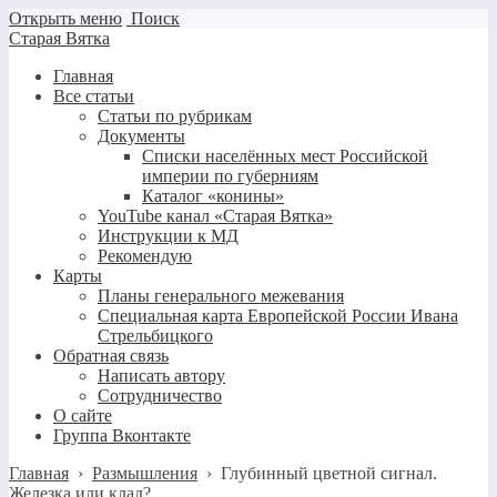
Открыть меню
Поиск
Старая Вятка
Главная
Все статьи
Статьи по рубрикам
Документы
Списки населённых мест Российской
империи по губерниям
Каталог «конины»
YouTube канал «Старая Вятка»
Инструкции к МД
Рекомендую
Карты
Планы генерального межевания
Специальная карта Европейской России Ивана
Стрельбицкого
Обратная связь
Написать автору
Сотрудничество
О сайте
Группа Вконтакте
Главная
›
Размышления
›
Глубинный цветной сигнал.
Железка или клад?