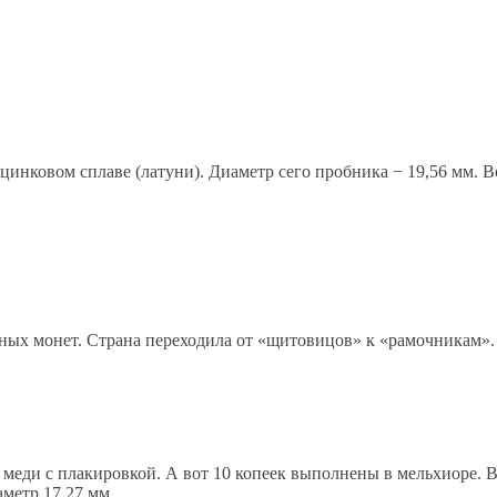
инковом сплаве (латуни). Диаметр сего пробника − 19,56 мм. Ве
енных монет. Страна переходила от «щитовицов» к «рамочникам»
из меди с плакировкой. А вот 10 копеек выполнены в мельхиоре. 
аметр 17,27 мм.