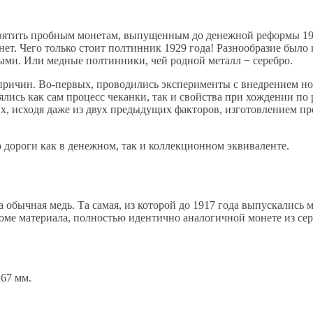
вятить пробным монетам, выпущенным до денежной реформы 1961
т. Чего только стоит полтинник 1929 года! Разнообразие было к
ми. Или медные полтинники, чей родной металл − серебро.
ричин. Во-первых, проводились эксперименты с внедрением нов
лись как сам процесс чеканки, так и свойства при хождении по 
етьих, исходя даже из двух предыдущих факторов, изготовлением 
дороги как в денежном, так и коллекционном эквиваленте.
обычная медь. Та самая, из которой до 1917 года выпускались м
оме материала, полностью идентично аналогичной монете из сер
,67 мм.