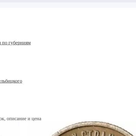
 по губерниям
ельбицкого
к, описание и цена