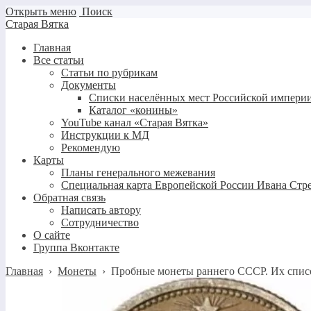
Открыть меню
Поиск
Старая Вятка
Главная
Все статьи
Статьи по рубрикам
Документы
Списки населённых мест Российской империи
Каталог «конины»
YouTube канал «Старая Вятка»
Инструкции к МД
Рекомендую
Карты
Планы генерального межевания
Специальная карта Европейской России Ивана Стр
Обратная связь
Написать автору
Сотрудничество
О сайте
Группа Вконтакте
Главная
›
Монеты
›
Пробные монеты раннего СССР. Их списо