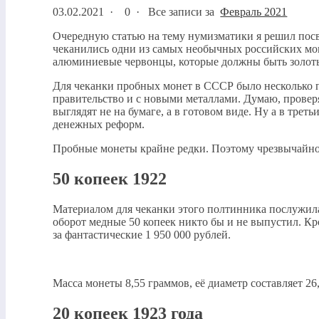
03.02.2021
·
0 ·
Все записи за
Февраль 2021
Очередную статью на тему нумизматики я решил пос
чеканились одни из самых необычных российских моне
алюминиевые червонцы, которые должны быть золоты
Для чеканки пробных монет в СССР было несколько п
правительство и с новыми металлами. Думаю, проверя
выглядят не на бумаге, а в готовом виде. Ну а в тр
денежных реформ.
Пробные монеты крайне редки. Поэтому чрезвычайно 
50 копеек 1922
Материалом для чеканки этого полтинника послужила 
оборот медные 50 копеек никто бы и не выпустил. Кр
за фантастические 1 950 000 рублей.
Масса монеты 8,55 граммов, её диаметр составляет 26
20 копеек 1923 года