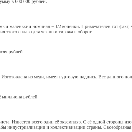
умму в 600 000 рублей.
ый маленький номинал − 1/2 копейки. Примечателен тот факт, ч
я этого сплава для чеканки тиража в оборот.
ысяч рублей.
Изготовлена из меди, имеет гуртовую надпись. Вес данного полт
2 миллиона рублей.
нета. Известен всего один её экземпляр. С её одной стороны изоб
абы индустриализации и коллективизации страны. Своеобразная 