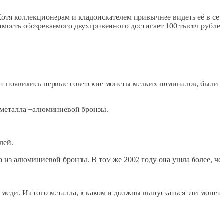
отя коллекционерам и кладоискателем привычнее видеть её в сер
имость обозреваемого двухгривенного достигает 100 тысяч рубл
вет появились первые советские монеты мелких номиналов, был
т металла −алюминиевой бронзы.
лей.
из алюминиевой бронзы. В том же 2002 году она ушла более, че
 меди. Из того металла, в каком и должны выпускаться эти моне