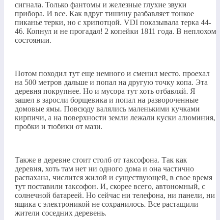
сигнала. Только фантомы и железные глухие звуки
прибора. И все. Как вдруг тишину разбавляет тонкое
пиканье терки, но с хрипотцой. VDI показывала терка 44-
46. Копнул и не прогадал! 2 копейки 1811 года. В неплохом
состоянии.
Потом походил тут еще немного и сменил место. проехал
на 500 метров дальше и попал на другую точку копа. Эта
деревня покрупнее. Но и мусора тут хоть отбавляй. Я
зашел в заросли борщевика и попал на развороченные
домовые ямы. Повсюду валялись маленькими кучками
кирпичи, а на поверхности земли лежали куски алюминия,
пробки и тюбики от мази.
Также в деревне стоит столб от таксофона. Так как
деревня, хоть там нет ни одного дома и она частично
распахана, числится жилой и существующей, в свое время
тут поставили таксофон. И, скорее всего, автономный, с
солнечной батареей. Но сейчас ни телефона, ни панели, ни
ящика с электроникой не сохранилось. Все растащили
жители соседних деревень.