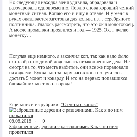
Но следующая находка меня удивила, обрадовала и
разочаровала одновременно. Ловлю снова хороший четкий
монетный сигнал. Копаю его и ищу в отвале. И у меня в
руках оказывается заготовка для кольца из… серебряного
полтинника. Удалось рассмотреть, что это был молотобоец.
А мосле промывки проявился и год — 1925. Эх… жалко
монетку…
Погуляв еще немного, я закончил коп, так как надо было
ехать обратно домой доделывать незаконченные дела. Не
смотря на то, что места выбитые, они все же порадовали
находками. Буквально за пару часов копа получилось
достать 5 монет и кокарду. И это на первых попавшихся
ближайших местах от города!
Ещё записи из рубрики
"Отчеты с копов"
08.08.2018 ·
0
Заброшенные деревни с развалинами. Как я по ним
прокатился