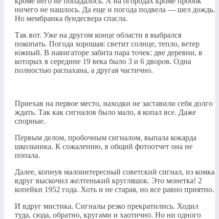
кроме него не попадалось. А на огородах кроме пробок
ничего не нашлось. Да еще и погода подвела — шел дождь.
Но мембранка бундесвера спасла.
Так вот. Уже на другом конце области я выбрался
покопать. Погода хорошая: светит солнце, тепло, ветер
южный. В навигаторе забита пара точек: две деревни, в
которых в середине 19 века было 3 и 6 дворов. Одна
полностью распахана, а другая частично.
Приехав на первое место, находки не заставили себя долго
ждать. Так как сигналов было мало, я копал все. Даже
спорные.
Первым делом, пробочным сигналом, выпала кокарда
школьника. К сожалению, в общий фотоотчет она не
попала.
Далее, копнув малоинтересный советский сигнал, из комка
вдруг выскочил желтенький кругляшок. Это монетка! 2
копейки 1952 года. Хоть и не старая, но все равно приятно.
И вдруг мистика. Сигналы резко прекратились. Ходил
туда, сюда, обратно, кругами и хаотично. Но ни одного