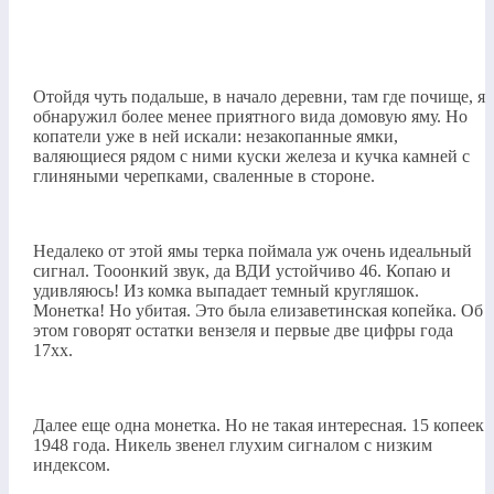
Отойдя чуть подальше, в начало деревни, там где почище, я
обнаружил более менее приятного вида домовую яму. Но
копатели уже в ней искали: незакопанные ямки,
валяющиеся рядом с ними куски железа и кучка камней с
глиняными черепками, сваленные в стороне.
Недалеко от этой ямы терка поймала уж очень идеальный
сигнал. Тооонкий звук, да ВДИ устойчиво 46. Копаю и
удивляюсь! Из комка выпадает темный кругляшок.
Монетка! Но убитая. Это была елизаветинская копейка. Об
этом говорят остатки вензеля и первые две цифры года
17хх.
Далее еще одна монетка. Но не такая интересная. 15 копеек
1948 года. Никель звенел глухим сигналом с низким
индексом.