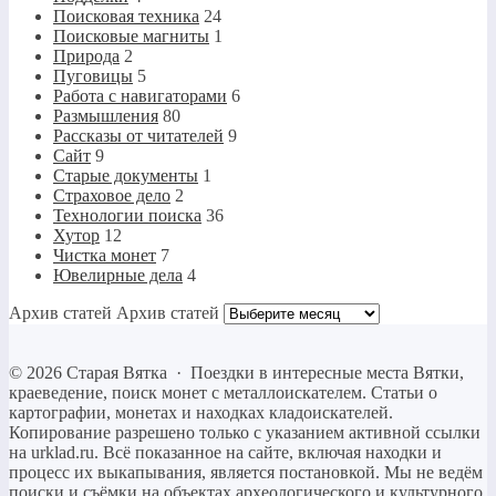
Поисковая техника
24
Поисковые магниты
1
Природа
2
Пуговицы
5
Работа с навигаторами
6
Размышления
80
Рассказы от читателей
9
Сайт
9
Старые документы
1
Страховое дело
2
Технологии поиска
36
Хутор
12
Чистка монет
7
Ювелирные дела
4
Архив статей
Архив статей
©
2026
Старая Вятка
·
Поездки в интересные места Вятки,
краеведение, поиск монет с металлоискателем. Статьи о
картографии, монетах и находках кладоискателей.
Копирование разрешено только c указанием активной ссылки
на urklad.ru. Всё показанное на сайте, включая находки и
процесс их выкапывания, является постановкой. Мы не ведём
поиски и съёмки на объектах археологического и культурного