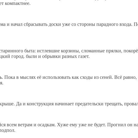
ет компактнее.
ома и начал сбрасывать доски уже со стороны парадного входа. 
 старинного быта: истлевшие корзины, сломанные прялки, покорё
кий город. были и обрывки разных газет.
. Пока в мыслях её использовать как сходы из сеней. Всё равно,
я.
 крыше. Да и конструкция начинает предательски трещать, прова
я всем ветрам и осадкам. Хуже ему уже не будет. Прогнил он нас
подпол.