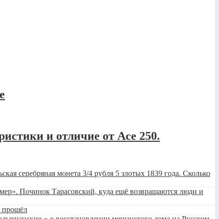
е
ристики и отличие от Ace 250.
ьская серебряная монета 3/4 рубля 5 злотых 1839 года. Сколько
умер». Починок Тарасовский, куда ещё возвращаются люди и
н прошёл
Кадыкчанские − о восстановлении мещанского дома на Русском