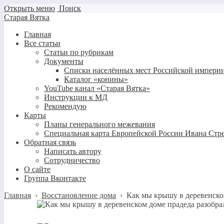
Открыть меню
Поиск
Старая Вятка
Главная
Все статьи
Статьи по рубрикам
Документы
Списки населённых мест Российской империи
Каталог «конины»
YouTube канал «Старая Вятка»
Инструкции к МД
Рекомендую
Карты
Планы генерального межевания
Специальная карта Европейской России Ивана Стр
Обратная связь
Написать автору
Сотрудничество
О сайте
Группа Вконтакте
Главная
›
Восстановление дома
›
Как мы крышу в деревенско