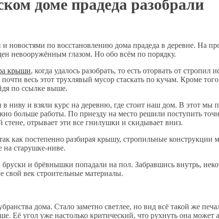
ком доме прадеда разобрали
 и новостями по восстановлению дома прадеда в деревне. На п
иден невооружённым глазом. Но обо всём по порядку.
ра крыши
, когда удалось разобрать, то есть оторвать от стропи
очти весь этот трухлявый мусор стаскать по кучам. Кроме того 
йдя по ссылке выше.
в ниву и взяли курс на деревню, где стоит наш дом. В этот мы 
но больше работы. По приезду на место решили поступить точно 
й стене, отрывает эти все гнилушки и скидывает вниз.
так как постепенно разбирая крышу, стропильные конструкции мо
 на старушке-ниве.
 бруски и брёвнышки попадали на пол. Забравшись внутрь, неко
е свой век строительные материалы.
ранства дома. Стало заметно светлее, но вид всё такой же печа
ьше. Её угол уже настолько критический, что рухнуть она может 