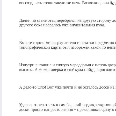
воссоздавать точно такую же печь. Возможно, она буд
Далее, по стене отец перебрался на другую сторону д
другого бока набралась уже внушительная куча.
Вместе с досками сверху летели и остатки предметов
топографической карты был изображён какой-то немец
Изнутри вытащил и снятую мародёрами с петель дверь
высоты. А может дверка и ещё куда-нибудь пригодитс
А дело-то шло! Вот уже почти и не осталось досок на
Удалось запечатлеть и сам бывший чердак, открывшийс
доски просто-напросто нельзя − провалишься сразу в 