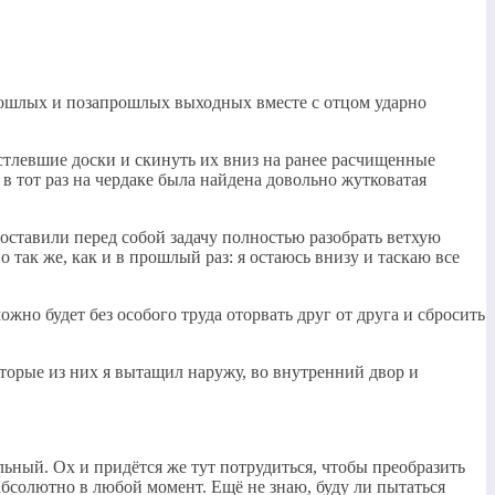
рошлых и позапрошлых выходных вместе с отцом ударно
л истлевшие доски и скинуть их вниз на ранее расчищенные
в тот раз на чердаке была найдена довольно жутковатая
поставили перед собой задачу полностью разобрать ветхую
так же, как и в прошлый раз: я остаюсь внизу и таскаю все
жно будет без особого труда оторвать друг от друга и сбросить
торые из них я вытащил наружу, во внутренний двор и
льный. Ох и придётся же тут потрудиться, чтобы преобразить
абсолютно в любой момент. Ещё не знаю, буду ли пытаться