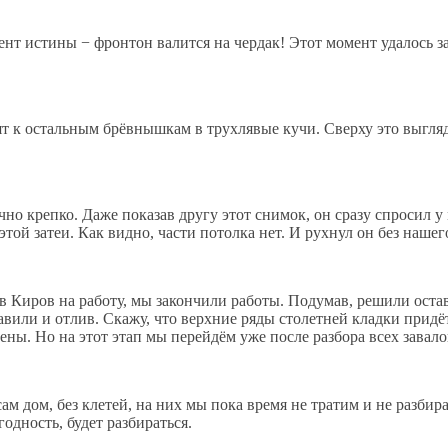
т истины − фронтон валится на чердак! Этот момент удалось запе
т к остальным брёвнышкам в трухлявые кучи. Сверху это выгляд
но крепко. Даже показав другу этот снимок, он сразу спросил у
той затеи. Как видно, части потолка нет. И рухнул он без нашег
ь в Киров на работу, мы закончили работы. Подумав, решили ос
вили и отлив. Скажу, что верхние ряды столетней кладки придёт
ны. Но на этот этап мы перейдём уже после разбора всех завало
м дом, без клетей, на них мы пока время не тратим и не разбира
одность, будет разбираться.