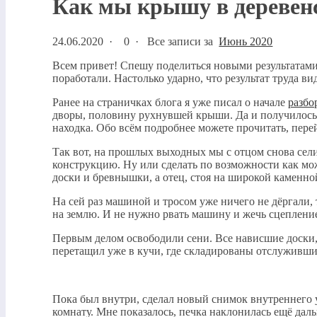
Как мы крышу в деревенс
24.06.2020
·
0 ·
Все записи за
Июнь 2020
Всем привет! Спешу поделиться новыми результатами
поработали. Настолько ударно, что результат труда в
Ранее на страничках блога я уже писал о начале
разбо
дворы, половину рухнувшей крыши. Да и получилось п
находка. Обо всём подробнее можете прочитать, пере
Так вот, на прошлых выходных мы с отцом снова сели 
конструкцию. Ну или сделать по возможности как мож
доски и бревнышки, а отец, стоя на широкой каменно
На сей раз машиной и тросом уже ничего не дёргали, 
на землю. И не нужно рвать машину и жечь сцепление
Первым делом освободили сени. Все нависшие доски,
перетащил уже в кучи, где складированы отслуживши
Пока был внутри, сделал новый снимок внутреннего уб
комнату. Мне показалось, печка наклонилась ещё дал