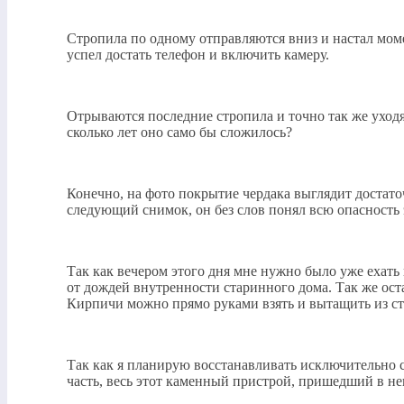
Стропила по одному отправляются вниз и настал момен
успел достать телефон и включить камеру.
Отрываются последние стропила и точно так же уходя
сколько лет оно само бы сложилось?
Конечно, на фото покрытие чердака выглядит достаточ
следующий снимок, он без слов понял всю опасность э
Так как вечером этого дня мне нужно было уже ехат
от дождей внутренности старинного дома. Так же оста
Кирпичи можно прямо руками взять и вытащить из сте
Так как я планирую восстанавливать исключительно са
часть, весь этот каменный пристрой, пришедший в нег