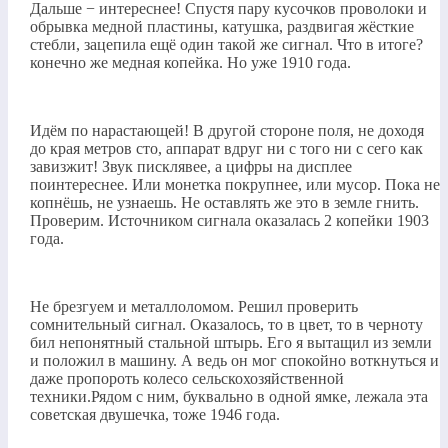
Дальше − интереснее! Спустя пару кусочков проволоки и
обрывка медной пластины, катушка, раздвигая жёсткие
стебли, зацепила ещё один такой же сигнал. Что в итоге?
конечно же медная копейка. Но уже 1910 года.
Идём по нарастающей! В другой стороне поля, не доходя
до края метров сто, аппарат вдруг ни с того ни с сего как
завизжит! Звук писклявее, а цифры на дисплее
поинтереснее. Или монетка покрупнее, или мусор. Пока не
копнёшь, не узнаешь. Не оставлять же это в земле гнить.
Проверим. Источником сигнала оказалась 2 копейки 1903
года.
Не брезгуем и металлоломом. Решил проверить
сомнительный сигнал. Оказалось, то в цвет, то в черноту
бил непонятный стальной штырь. Его я вытащил из земли
и положил в машину. А ведь он мог спокойно воткнуться и
даже пропороть колесо сельскохозяйственной
техники.Рядом с ним, буквально в одной ямке, лежала эта
советская двушечка, тоже 1946 года.