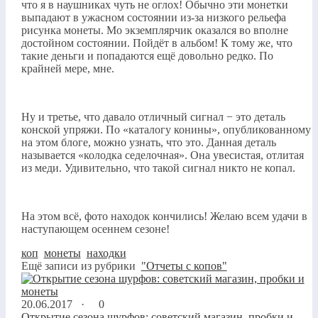
что я в наушниках чуть не оглох! Обычно эти монетки
выпадают в ужасном состоянии из-за низкого рельефа
рисунка монеты. Мо экземплярчик оказался во вполне
достойном состоянии. Пойдёт в альбом! К тому же, что
такие деньги и попадаются ещё довольно редко. По
крайней мере, мне.
Ну и третье, что давало отличный сигнал − это деталь
конской упряжи. По «каталогу конины», опубликованному
на этом блоге, можно узнать, что это. Данная деталь
называется «колодка седелочная». Она увесистая, отлитая
из меди. Удивительно, что такой сигнал никто не копал.
На этом всё, фото находок кончились! Желаю всем удачи в
наступающем осеннем сезоне!
коп
,
монеты
,
находки
Ещё записи из рубрики
"Отчеты с копов"
20.06.2017 ·
0
Открытие сезона шурфов: советский магазин, пробки и