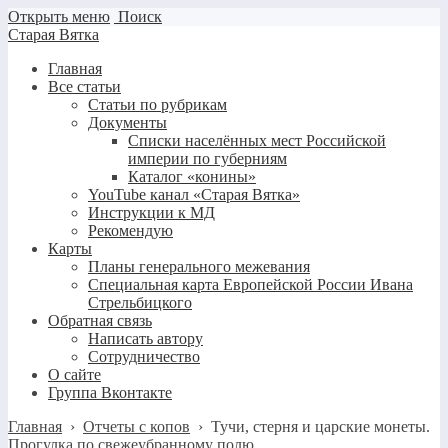
Открыть меню
Поиск
Старая Вятка
Главная
Все статьи
Статьи по рубрикам
Документы
Списки населённых мест Российской
империи по губерниям
Каталог «конины»
YouTube канал «Старая Вятка»
Инструкции к МД
Рекомендую
Карты
Планы генерального межевания
Специальная карта Европейской России Ивана
Стрельбицкого
Обратная связь
Написать автору
Сотрудничество
О сайте
Группа Вконтакте
Главная
›
Отчеты с копов
›
Тучи, стерня и царские монеты.
Прогулка по свежеубранному полю