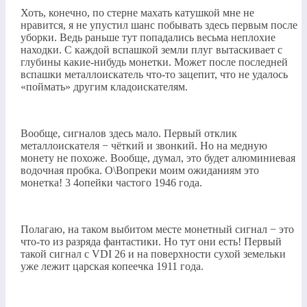
Хоть, конечно, по стерне махать катушкой мне не
нравится, я не упустил шанс побывать здесь первым после
уборки. Ведь раньше тут попадались весьма неплохие
находки. С каждой вспашкой земли плуг вытаскивает с
глубины какие-нибудь монетки. Может после последней
вспашки металлоискатель что-то зацепит, что не удалось
«поймать» другим кладоискателям.
Вообще, сигналов здесь мало. Первый отклик
металлоискателя − чёткий и звонкий. Но на медную
монету не похоже. Вообще, думал, это будет алюминиевая
водочная пробка. О\Вопреки моим ожиданиям это
монетка! 3 4опейки частого 1946 года.
Полагаю, на таком выбитом месте монетный сигнал − это
что-то из разряда фантастики. Но тут они есть! Первый
такой сигнал с VDI 26 и на поверхности сухой земельки
уже лежит царская копеечка 1911 года.