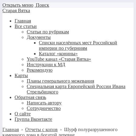
Открыть меню
Поиск
Старая Вятка
Главная
Все статьи
Статьи по рубрикам
Документы
Списки населённых мест Российской
империи по губерниям
Каталог «конины»
YouTube канал «Старая Вятка»
Инструкции к МД
Рекомендую
Карты
Планы генерального межевания
Специальная карта Европейской России Ивана
Стрельбицкого
Обратная связь
Написать автору
Сотрудничество
О сайте
Группа Вконтакте
Главная
›
Отчеты с копов
›
Шурф полуразрушенного
каменного дома в богатой деревне