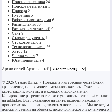
Поисковая техника
24
Поисковые магниты
1
Природа
2
Пуговицы
5
Работа с навигаторами
6
Размышления
80
Рассказы от читателей
9
Сайт
9
Старые документы
1
Страховое дело
2
Технологии поиска
36
Хутор
12
Чистка монет
7
Ювелирные дела
4
Архив статей
Архив статей
©
2026
Старая Вятка
·
Поездки в интересные места Вятки,
краеведение, поиск монет с металлоискателем. Статьи о
картографии, монетах и находках кладоискателей.
Копирование разрешено только c указанием активной ссылки
на urklad.ru. Всё показанное на сайте, включая находки и
процесс их выкапывания, является постановкой. Мы не ведём
поиски и съёмки на объектах археологического и культурного