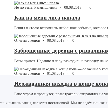
Не по теме
,
Размышления
·
08.08.2018
·
0
Как на меня лиса напала
Решил я что-то вспомнить небольшое событие, которое п
Отчеты с копов
·
08.08.2018
·
0
Заброшенные деревни с развалинам
Всем привет. Недавно я пару раз ездил на разведку на ко
Отчеты с копов
·
01.08.2018
·
0
Неожиданная находка в конце копа
Рано утром я проснулся, позавтракал и отправился на ул
цесс их выкапывания, является постановкой. Мы не ведём поиски 