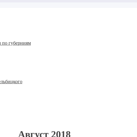
 по губерниям
ельбицкого
Август 2018