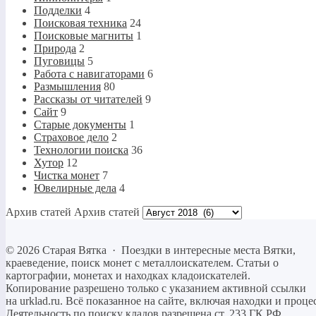
Подделки
4
Поисковая техника
24
Поисковые магниты
1
Природа
2
Пуговицы
5
Работа с навигаторами
6
Размышления
80
Рассказы от читателей
9
Сайт
9
Старые документы
1
Страховое дело
2
Технологии поиска
36
Хутор
12
Чистка монет
7
Ювелирные дела
4
Архив статей
Архив статей
©
2026
Старая Вятка
·
Поездки в интересные места Вятки,
краеведение, поиск монет с металлоискателем. Статьи о
картографии, монетах и находках кладоискателей.
Копирование разрешено только c указанием активной ссылки
на urklad.ru. Всё показанное на сайте, включая находки и про
Деятельность по поиску кладов разрешена ст. 233 ГК РФ.