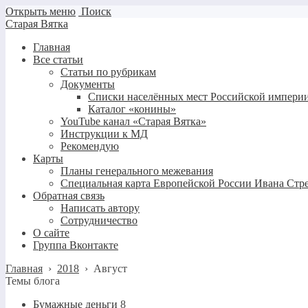
Открыть меню
Поиск
Старая Вятка
Главная
Все статьи
Статьи по рубрикам
Документы
Списки населённых мест Российской империи
Каталог «конины»
YouTube канал «Старая Вятка»
Инструкции к МД
Рекомендую
Карты
Планы генерального межевания
Специальная карта Европейской России Ивана Стр
Обратная связь
Написать автору
Сотрудничество
О сайте
Группа Вконтакте
Главная
›
2018
›
Август
Темы блога
Бумажные деньги
8