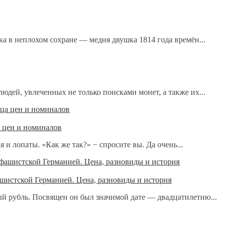
ка в неплохом сохране — медня двушка 1814 года времён...
юдей, увлеченных не только поисками монет, а также их...
 цен и номиналов
 и лопаты. «Как же так?» − спросите вы. Да очень...
ашистской Германией. Цена, разновиды и история
й рубль. Посвящен он был значимой дате — двадцатилетию...