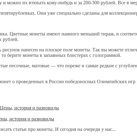
ну и можно их втюхать кому-нибудь и за 200-300 рублей. Все в м
атипятирублевках. Они уже специально сделаны для коллекционе
ка. Цветные монеты имеют намного меньший тираж, и соответст
к рублей.
ть рисунок нанесен на плоское поле монеты. Так вы можете отл
 то берите монеты в запаянных блистерах с голограммой.
тые песочные, матовые — что пореже и самые редкие с углубле
 монет о проведенных в России победоносных Олимпийских игр в
ены, история и разновиды
ать статьи про монеты. И сегодня на очереди у нас...