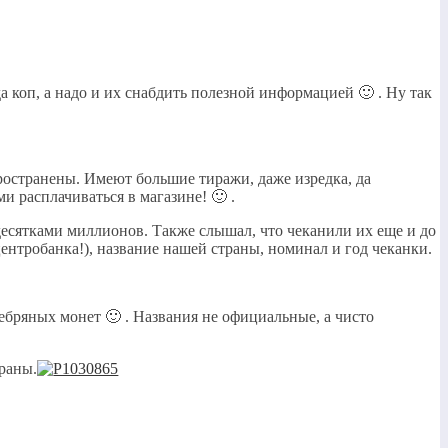
 коп, а надо и их снабдить полезной информацией 🙂 . Ну так
пространены. Имеют большие тиражи, даже изредка, да
и расплачиваться в магазине! 🙂 .
сятками миллионов. Также слышал, что чеканили их еще и до
ентробанка!), название нашей страны, номинал и год чеканки.
ебряных монет 🙂 . Названия не официальные, а чисто
раны.