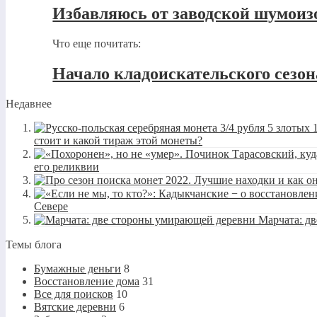
Избавляюсь от заводской шумои
Что еще почитать:
Начало кладоискательского сезона
Недавнее
стоит и какой тираж этой монеты?
его реликвии
Севере
Марчата: д
Темы блога
Бумажные деньги
8
Восстановление дома
31
Все для поисков
10
Вятские деревни
6