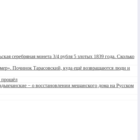
ьская серебряная монета 3/4 рубля 5 злотых 1839 года. Сколько
умер». Починок Тарасовский, куда ещё возвращаются люди и
н прошёл
Кадыкчанские − о восстановлении мещанского дома на Русском