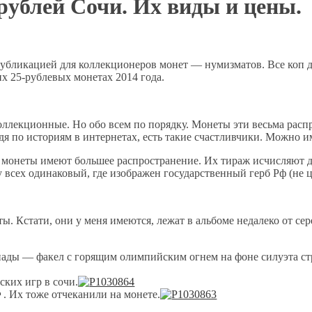
ублей Сочи. Их виды и цены.
публикацией для коллекционеров монет — нумизматов. Все коп да
их 25-рублевых монетах 2014 года.
коллекционные. Но обо всем по порядку. Монеты эти весьма рас
удя по историям в интернетах, есть такие счастливчики. Можно им
монеты имеют большее распространение. Их тираж исчисляют де
 всех одинаковый, где изображен государственный герб Рф (не ц
. Кстати, они у меня имеются, лежат в альбоме недалеко от сер
иады — факел с горящим олимпийским огнем на фоне силуэта ст
ких игр в сочи.
 . Их тоже отчеканили на монете.