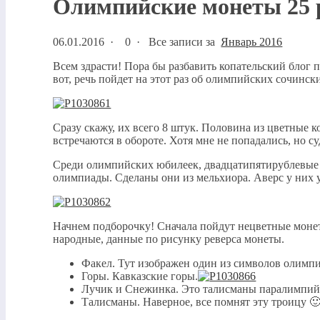
Олимпийские монеты 25 р
06.01.2016
·
0 ·
Все записи за
Январь 2016
Всем здрасти! Пора бы разбавить копательский блог 
вот, речь пойдет на этот раз об олимпийских сочинск
Сразу скажу, их всего 8 штук. Половина из цветные 
встречаются в обороте. Хотя мне не попадались, но с
Среди олимпийских юбилеек, двадцатипятирублевые 
олимпиады. Сделаны они из мельхиора. Аверс у них у
Начнем подборочку! Сначала пойдут нецветные монеты
народные, данные по рисунку реверса монеты.
Факел. Тут изображен один из символов олимп
Горы. Кавказские горы.
Лучик и Снежинка. Это талисманы паралимпийс
Талисманы. Наверное, все помнят эту троицу 🙂