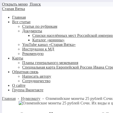
Открыть меню
Поиск
Старая Вятка
Главная
Все статьи
Статьи по рубрикам
Документы
Списки населённых мест Российской империи
Каталог «конины»
YouTube канал «Старая Вятка»
Инструкции к МД
Рекомендую
Карты
Планы генерального межевания
Специальная карта Европейской России Ивана Стр
Обратная связь
Написать автору
Сотрудничество
О сайте
Группа Вконтакте
Главная
›
Нумизмату
›
Олимпийские монеты 25 рублей Сочи.