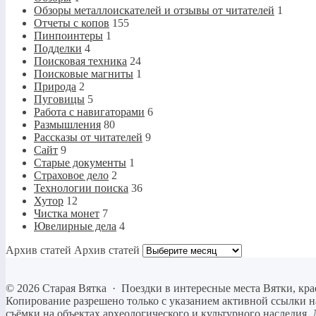
Обзоры металлоискателей и отзывы от читателей
1
Отчеты с копов
155
Пинпоинтеры
1
Подделки
4
Поисковая техника
24
Поисковые магниты
1
Природа
2
Пуговицы
5
Работа с навигаторами
6
Размышления
80
Рассказы от читателей
9
Сайт
9
Старые документы
1
Страховое дело
2
Технологии поиска
36
Хутор
12
Чистка монет
7
Ювелирные дела
4
Архив статей
Архив статей
©
2026
Старая Вятка
·
Поездки в интересные места Вятки, кра
Копирование разрешено только c указанием активной ссылки на 
съёмки на объектах археологического и культурного наследия. 