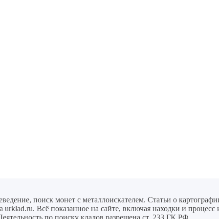
еведение, поиск монет с металлоискателем. Статьи о картографи
urklad.ru. Всё показанное на сайте, включая находки и процесс
Деятельность по поиску кладов разрешена ст. 233 ГК РФ.