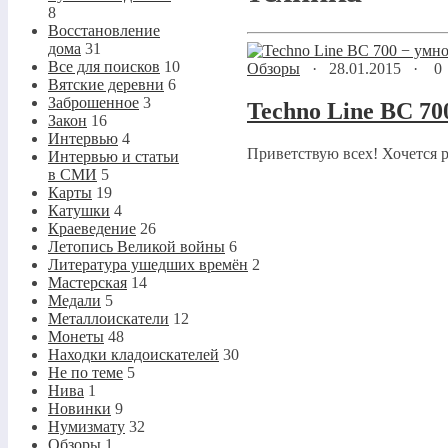
8
Восстановление
дома
31
Все для поисков
10
Обзоры
·
28.01.2015
·
0
Вятские деревни
6
Заброшенное
3
Techno Line BC 7
Закон
16
Интервью
4
Приветствую всех! Хочется ра
Интервью и статьи
в СМИ
5
Карты
19
Катушки
4
Краеведение
26
Летопись Великой войны
6
Литература ушедших времён
2
Мастерская
14
Медали
5
Металлоискатели
12
Монеты
48
Находки кладоискателей
30
Не по теме
5
Нива
1
Новинки
9
Нумизмату
32
Обзоры
1