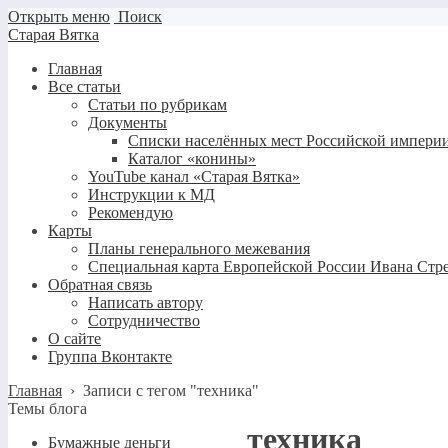
Открыть меню
Поиск
Старая Вятка
Главная
Все статьи
Статьи по рубрикам
Документы
Списки населённых мест Российской империи
Каталог «конины»
YouTube канал «Старая Вятка»
Инструкции к МД
Рекомендую
Карты
Планы генерального межевания
Специальная карта Европейской России Ивана Стр
Обратная связь
Написать автору
Сотрудничество
О сайте
Группа Вконтакте
Главная
›
Записи с тегом "техника"
Темы блога
техника
Бумажные деньги