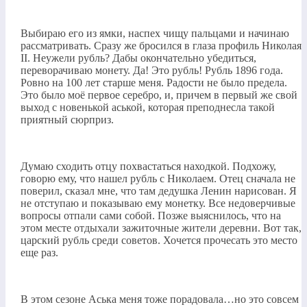
Выбираю его из ямки, наспех чищу пальцами и начинаю
рассматривать. Сразу же бросился в глаза профиль Николая
II. Неужели рубль? Дабы окончательно убедиться,
переворачиваю монету. Да! Это рубль! Рубль 1896 года.
Ровно на 100 лет старше меня. Радости не было предела.
Это было моё первое серебро, и, причем в первый же свой
выход с новенькой аськой, которая преподнесла такой
приятный сюрприз.
Думаю сходить отцу похвастаться находкой. Подхожу,
говорю ему, что нашел рубль с Николаем. Отец сначала не
поверил, сказал мне, что там дедушка Ленин нарисован. Я
не отступаю и показываю ему монетку. Все недоверчивые
вопросы отпали сами собой. Позже выяснилось, что на
этом месте отдыхали зажиточные жители деревни. Вот так,
царский рубль среди советов. Хочется прочесать это место
еще раз.
В этом сезоне Аська меня тоже порадовала…но это совсем