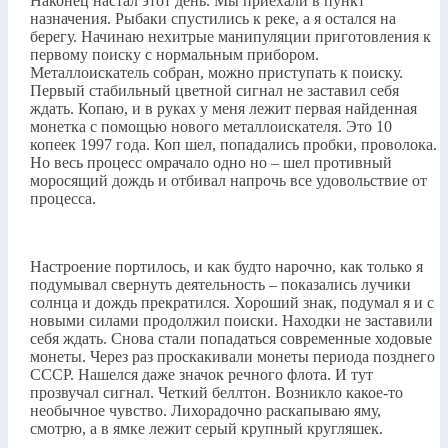
Наконец настал этот день. Мы приехали в пункт
назначения. Рыбаки спустились к реке, а я остался на
берегу. Начинаю нехитрые манипуляции приготовления к
первому поиску с нормальным прибором.
Металлоискатель собран, можно приступать к поиску.
Первый стабильный цветной сигнал не заставил себя
ждать. Копаю, и в руках у меня лежит первая найденная
монетка с помощью нового металлоискателя. Это 10
копеек 1997 года. Коп шел, попадались пробки, проволока.
Но весь процесс омрачало одно но – шел противный
моросящий дождь и отбивал напрочь все удовольствие от
процесса.
Настроение портилось, и как будто нарочно, как только я
подумывал свернуть деятельность – показались лучики
солнца и дождь прекратился. Хороший знак, подумал я и с
новыми силами продолжил поиски. Находки не заставили
себя ждать. Снова стали попадаться современные ходовые
монеты. Через раз проскакивали монеты периода позднего
СССР. Нашелся даже значок речного флота. И тут
прозвучал сигнал. Четкий беллтон. Возникло какое-то
необычное чувство. Лихорадочно раскапываю яму,
смотрю, а в ямке лежит серый крупный кругляшек.