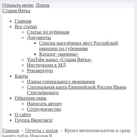
Открыть меню
Поиск
Старая Вятка
Главная
Все статьи
Статьи по рубрикам
Документы
Списки населённых мест Российской
империи по губерниям
Каталог «конины»
YouTube канал «Старая Вятка»
Инструкции к МД
Рекомендую
Карты
Планы генерального межевания
Специальная карта Европейской России Ивана
Стрельбицкого
Обратная связь
Написать автору
Сотрудничество
О сайте
Группа Вконтакте
Главная
›
Отчеты с копов
›
Купил металлоискатель и сразу
нашёл рубль Николая II