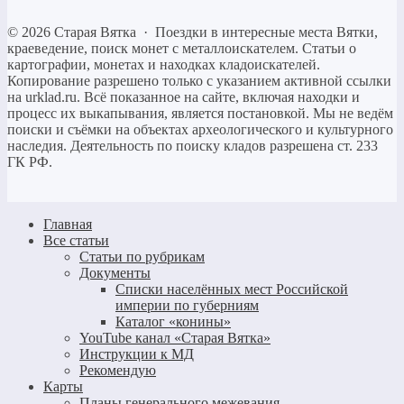
©
2026
Старая Вятка
·
Поездки в интересные места Вятки,
краеведение, поиск монет с металлоискателем. Статьи о
картографии, монетах и находках кладоискателей.
Копирование разрешено только c указанием активной ссылки
на urklad.ru. Всё показанное на сайте, включая находки и
процесс их выкапывания, является постановкой. Мы не ведём
поиски и съёмки на объектах археологического и культурного
наследия. Деятельность по поиску кладов разрешена ст. 233
ГК РФ.
Главная
Все статьи
Статьи по рубрикам
Документы
Списки населённых мест Российской
империи по губерниям
Каталог «конины»
YouTube канал «Старая Вятка»
Инструкции к МД
Рекомендую
Карты
Планы генерального межевания