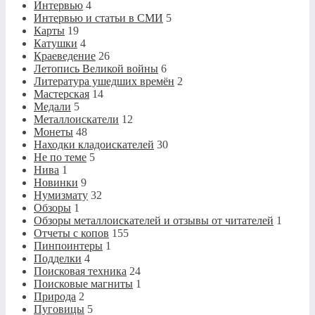
Интервью
4
Интервью и статьи в СМИ
5
Карты
19
Катушки
4
Краеведение
26
Летопись Великой войны
6
Литература ушедших времён
2
Мастерская
14
Медали
5
Металлоискатели
12
Монеты
48
Находки кладоискателей
30
Не по теме
5
Нива
1
Новинки
9
Нумизмату
32
Обзоры
1
Обзоры металлоискателей и отзывы от читателей
1
Отчеты с копов
155
Пинпоинтеры
1
Подделки
4
Поисковая техника
24
Поисковые магниты
1
Природа
2
Пуговицы
5